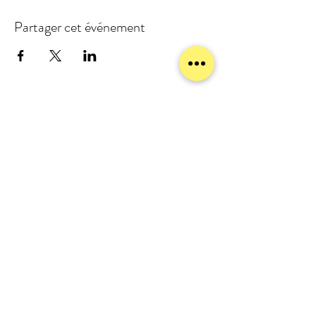
Partager cet événement
meublezmain(a)gmail.com
07 56 93 88 92
Mentions légales