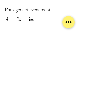
Partager cet événement
meublezmain(a)gmail.com
07 56 93 88 92
Mentions légales