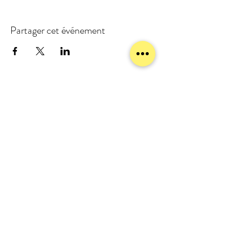
Partager cet événement
meublezmain(a)gmail.com
07 56 93 88 92
Mentions légales