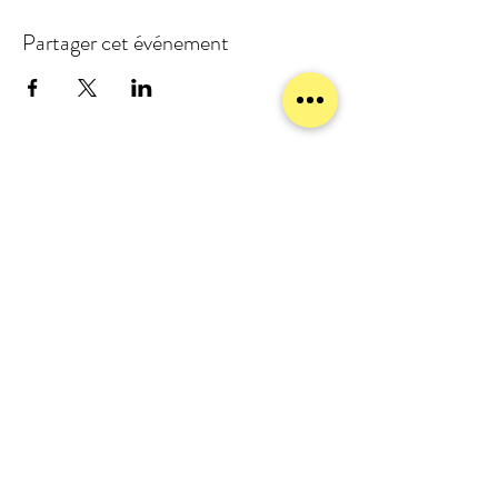
Partager cet événement
meublezmain(a)gmail.com
07 56 93 88 92
Mentions légales