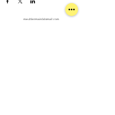
meublezmain(a)gmail.com
07 56 93 88 92
Mentions légales