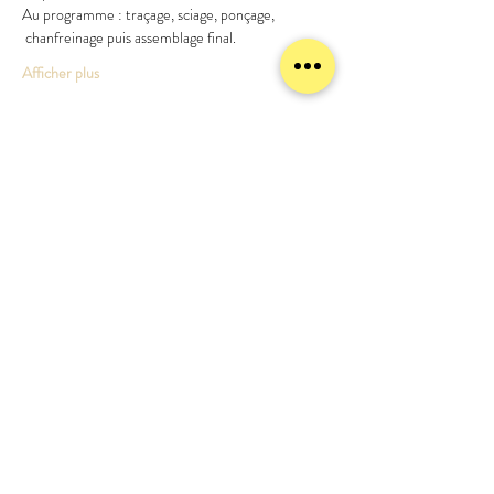
Au programme : traçage, sciage, ponçage, 
 chanfreinage puis assemblage final.
Afficher plus
Partager cet événement
meublezmain(a)gmail.com
07 56 93 88 92
Mentions légales