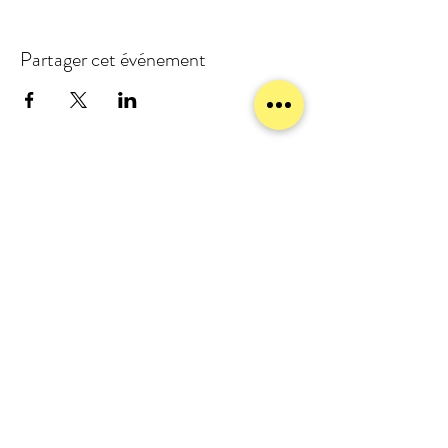
Partager cet événement
meublezmain(a)gmail.com
07 56 93 88 92
Mentions légales