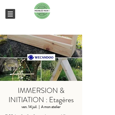
IMMERSION &
INITIATION : Etagères
ven. 14 juil.
  |  
A mon atelier