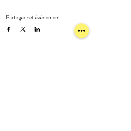
Partager cet événement
meublezmain(a)gmail.com
07 56 93 88 92
Mentions légales