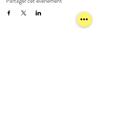
Partager cet événement
meublezmain(a)gmail.com
07 56 93 88 92
Mentions légales