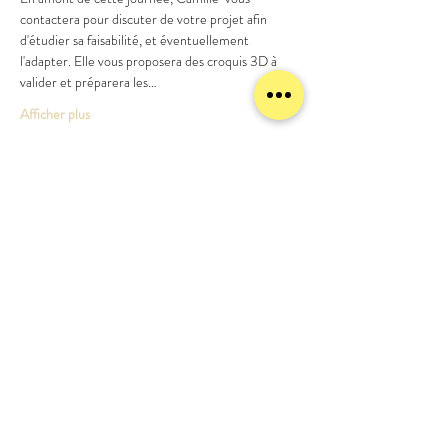
contactera pour discuter de votre projet afin 
d'étudier sa faisabilité, et éventuellement 
l'adapter. Elle vous proposera des croquis 3D à 
valider et préparera les…
Afficher plus
Partager cet événement
meublezmain(a)gmail.com
07 56 93 88 92
Mentions légales