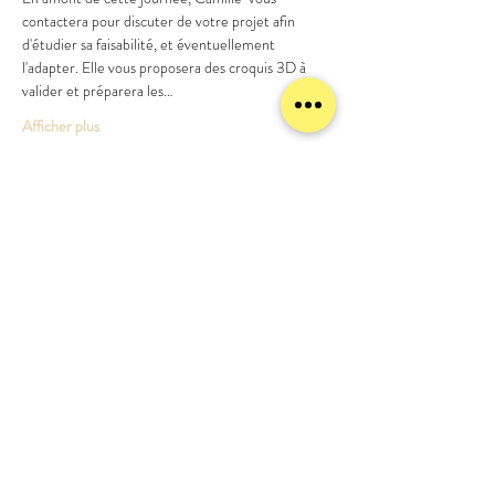
contactera pour discuter de votre projet afin 
d'étudier sa faisabilité, et éventuellement 
l'adapter. Elle vous proposera des croquis 3D à 
valider et préparera les…
Afficher plus
Partager cet événement
meublezmain(a)gmail.com
07 56 93 88 92
Mentions légales